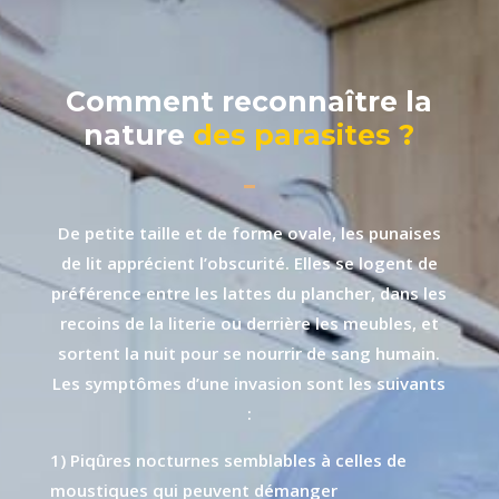
Comment reconnaître la
nature
des parasites ?
De petite taille et de forme ovale, les punaises
de lit apprécient l’obscurité. Elles se logent de
préférence entre les lattes du plancher, dans les
recoins de la literie ou derrière les meubles, et
sortent la nuit pour se nourrir de sang humain.
Les symptômes d’une invasion sont les suivants
:
1) Piqûres nocturnes semblables à celles de
moustiques qui peuvent démanger