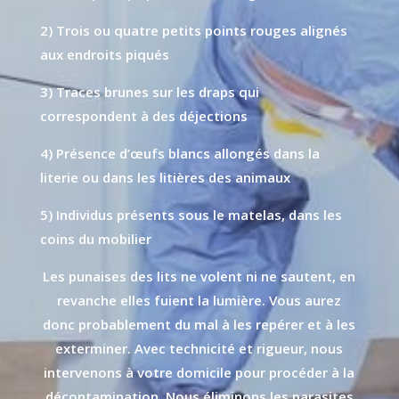
2) Trois ou quatre petits points rouges alignés
aux endroits piqués
3) Traces brunes sur les draps qui
correspondent à des déjections
4) Présence d’œufs blancs allongés dans la
literie ou dans les litières des animaux
5) Individus présents sous le matelas, dans les
coins du mobilier
Les punaises des lits ne volent ni ne sautent, en
revanche elles fuient la lumière. Vous aurez
donc probablement du mal à les repérer et à les
exterminer. Avec technicité et rigueur, nous
intervenons à votre domicile pour procéder à la
décontamination. Nous éliminons les parasites